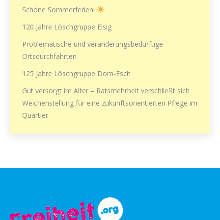
Schöne Sommerferien!
120 Jahre Löschgruppe Elsig
Problematische und veränderungsbedürftige
Ortsdurchfahrten
125 Jahre Löschgruppe Dom-Esch
Gut versorgt im Alter – Ratsmehrheit verschließt sich
Weichenstellung für eine zukunftsorientierten Pflege im
Quartier