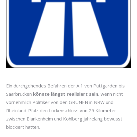
Ein durchgehendes Befahren der A 1 von Puttgarden bis
Saarbrücken
könnte längst realisiert sein
, wenn nicht
vornehmlich Politiker von den GRÜNEN in NRW und
Rheinland-Pfalz den Lückenschluss von 25 Kilometer
zwischen Blankenheim und Kohlberg jahrelang bewusst
blockiert hätten.