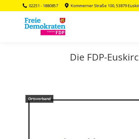
02251 - 1880857
Kommerner Straße 100, 53879 Euski
Die FDP-Euskirc
Ortsverband