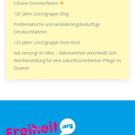
Schöne Sommerferien!
120 Jahre Löschgruppe Elsig
Problematische und veränderungsbedürftige
Ortsdurchfahrten
125 Jahre Löschgruppe Dom-Esch
Gut versorgt im Alter – Ratsmehrheit verschließt sich
Weichenstellung für eine zukunftsorientierten Pflege im
Quartier