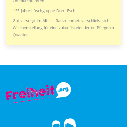
Ortsdurchfahrten
125 Jahre Löschgruppe Dom-Esch
Gut versorgt im Alter – Ratsmehrheit verschließt sich
Weichenstellung für eine zukunftsorientierten Pflege im
Quartier