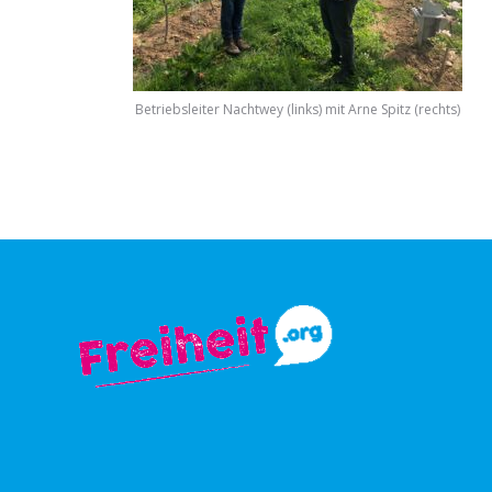
Betriebsleiter Nachtwey (links) mit Arne Spitz (rechts)