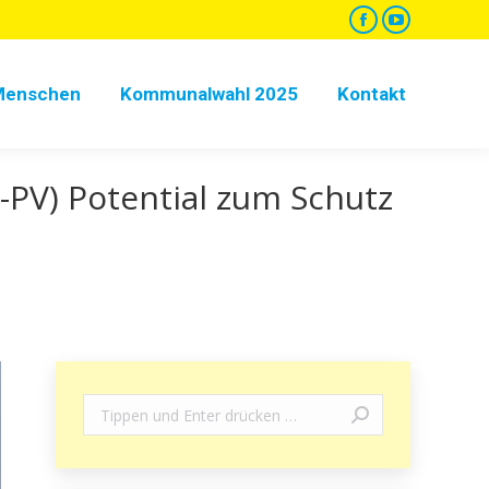
Facebook
YouTube
page
page
opens
opens
Menschen
Kommunalwahl 2025
Kontakt
in
in
new
new
window
window
-PV) Potential zum Schutz
Search: