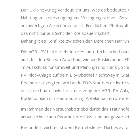
Der Ukraine-Krieg verdeutlicht uns, was es bedeutet,
Nahrungsmittelerzeugung zur Verfügung stehen. Gerade
hochwertigen Ackerböden durch Freiflächen-Photovolta
das nicht nur aus Sicht der Kreisbauernschaft.
Daher gilt es Konflikte zwischen den Bereichen Nahru
Die AGRI-PV bietet sehr interessante technische Lös
auch für den Bereich Ackerbau, wie die Euskirchener 
im Ausschuss für Umwelt und Planung) und Hans J. Scha
PV Pilot-Anlage auf dem Bio-Obsthof Nachtwey in Graf
Beeindruckt zeigten sich beide FDP-Stadtverordnete v
durch die bautechnische Umsetzung der AGRI PV-Anlage
Bodenpunken mit Hauptnutzung Apfelanbau errichtete
Im Rahmen des Versuchsbetriebs durch das Fraunhofer-
anbautechnischen Parameter erfasst und ausgewertet, 
Besonders wichtig ist dem Betriebsleiter Nachtwey, d