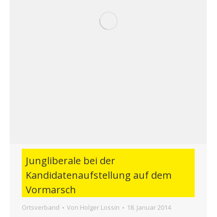
Jungliberale bei der
Kandidatenaufstellung auf dem
Vormarsch
Ortsverband
Von
Holger Lossin
18. Januar 2014